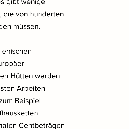
s gibt wenige
, die von hunderten
rden müssen.
gienischen
uropäer
 den Hütten werden
sten Arbeiten
zum Beispiel
fhausketten
imalen Centbeträgen