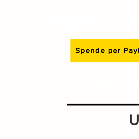
UN
Spende per Pay
Start
Was machen wir
U