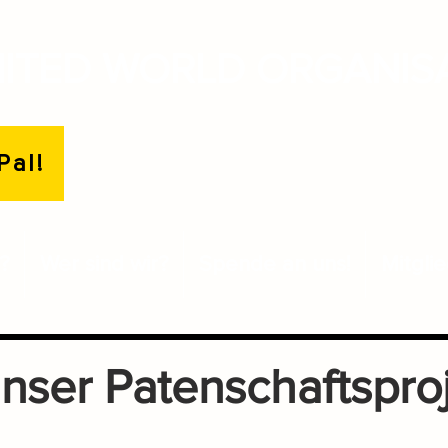
ITED WORLD ORGANIS
Pal!
?
Wer sind wir?
Spende an uns!
Mitgli
nser Patenschaftspro