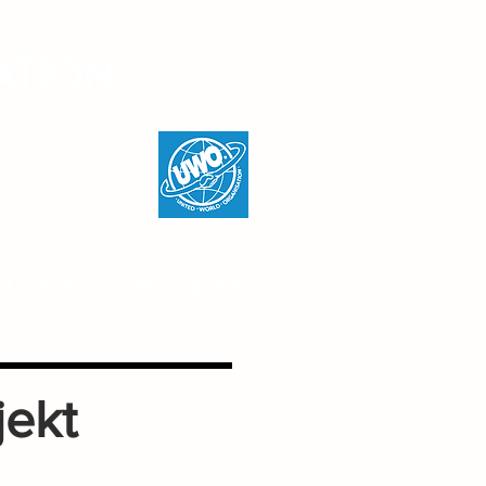
ATION
ed werden
Wir danken!
jekt