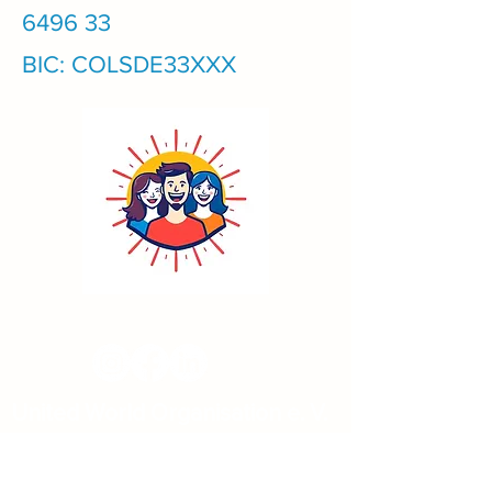
6496
33
BIC: COLSDE33XXX
United World Organisation e. V.
Kirchstr. 7